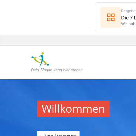
Ratgebe
Die 7
Wir hab
Dein Slogan kann hier stehen
Willkommen