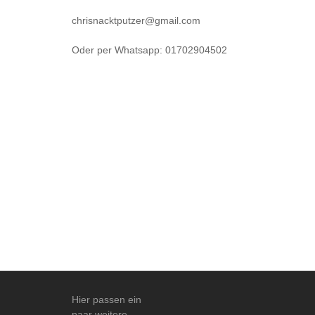
chrisnacktputzer@gmail.com
Oder per Whatsapp: 01702904502
Hier passen ein
paar weitere