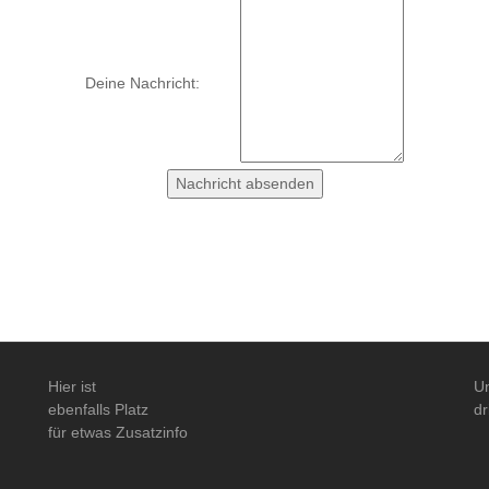
Deine Nachricht:
Hier ist
U
ebenfalls Platz
dr
für etwas Zusatzinfo